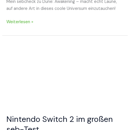
Mein sebcheck zu Dune: Awakening – macht echt Laune,
auf andere Art in dieses coole Universum einzutauchen!
sebcheck:
Weiterlesen »
Dune:
Awakening
Nintendo Switch 2 im großen
seb-Test