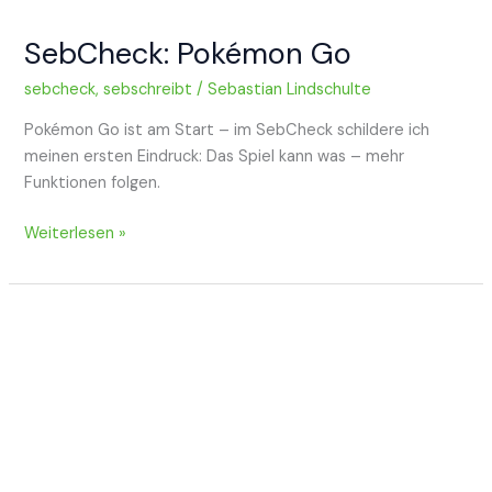
SebCheck: Pokémon Go
sebcheck
,
sebschreibt
/
Sebastian Lindschulte
Pokémon Go ist am Start – im SebCheck schildere ich
meinen ersten Eindruck: Das Spiel kann was – mehr
Funktionen folgen.
SebCheck:
Weiterlesen »
Pokémon
Go