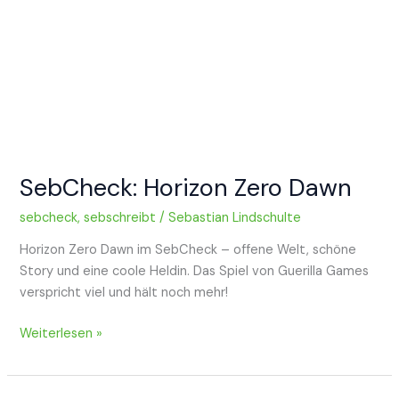
SebCheck: Horizon Zero Dawn
sebcheck
,
sebschreibt
/
Sebastian Lindschulte
Horizon Zero Dawn im SebCheck – offene Welt, schöne
Story und eine coole Heldin. Das Spiel von Guerilla Games
verspricht viel und hält noch mehr!
SebCheck:
Weiterlesen »
Horizon
Zero
Dawn