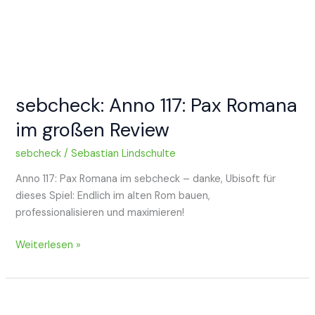
sebcheck: Anno 117: Pax Romana
im großen Review
sebcheck
/
Sebastian Lindschulte
Anno 117: Pax Romana im sebcheck – danke, Ubisoft für
dieses Spiel: Endlich im alten Rom bauen,
professionalisieren und maximieren!
sebcheck:
Weiterlesen »
Anno
117:
Pax
Romana