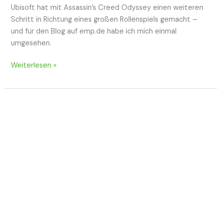
Ubisoft hat mit Assassin’s Creed Odyssey einen weiteren
Schritt in Richtung eines großen Rollenspiels gemacht –
und für den Blog auf emp.de habe ich mich einmal
umgesehen.
SebCheck:
Weiterlesen »
Assassin’s
Creed
Odyssey