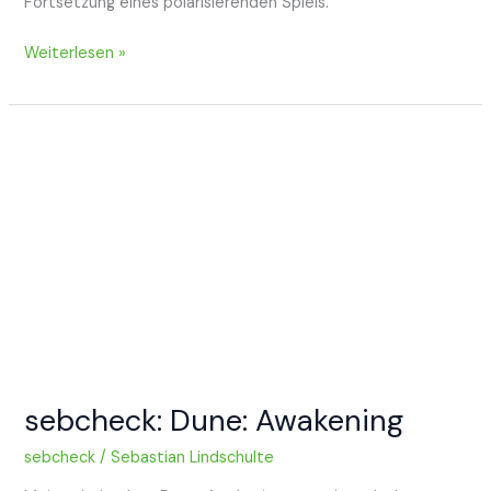
Fortsetzung eines polarisierenden Spiels.
sebcheck:
Weiterlesen »
Death
Stranding
2:
On
the
Beach
sebcheck: Dune: Awakening
sebcheck
/
Sebastian Lindschulte