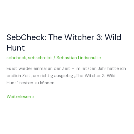
SebCheck: The Witcher 3: Wild
Hunt
sebcheck
,
sebschreibt
/
Sebastian Lindschulte
Es ist wieder einmal an der Zeit – im letzten Jahr hatte ich
endlich Zeit, um richtig ausgiebig „The Witcher 3: Wild
Hunt“ testen zu können.
SebCheck:
Weiterlesen »
The
Witcher
3:
Wild
Hunt