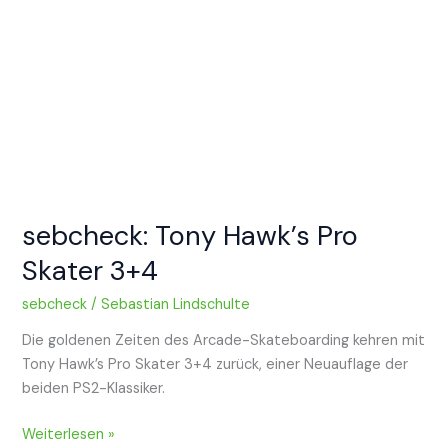
im
großen
Review
sebcheck: Tony Hawk’s Pro
Skater 3+4
sebcheck
/
Sebastian Lindschulte
Die goldenen Zeiten des Arcade-Skateboarding kehren mit
Tony Hawk’s Pro Skater 3+4 zurück, einer Neuauflage der
beiden PS2-Klassiker.
sebcheck:
Weiterlesen »