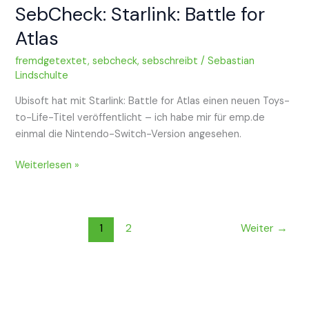
SebCheck: Starlink: Battle for
Atlas
fremdgetextet
,
sebcheck
,
sebschreibt
/
Sebastian
Lindschulte
Ubisoft hat mit Starlink: Battle for Atlas einen neuen Toys-
to-Life-Titel veröffentlicht – ich habe mir für emp.de
einmal die Nintendo-Switch-Version angesehen.
SebCheck:
Weiterlesen »
Starlink:
Battle
for
1
2
Weiter
→
Atlas