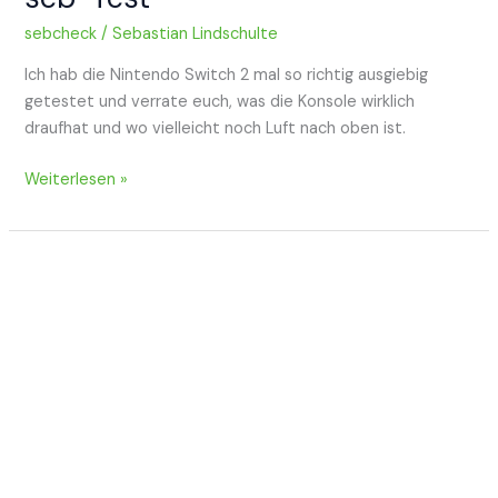
sebcheck
/
Sebastian Lindschulte
Ich hab die Nintendo Switch 2 mal so richtig ausgiebig
getestet und verrate euch, was die Konsole wirklich
draufhat und wo vielleicht noch Luft nach oben ist.
Nintendo
Weiterlesen »
Switch
2
im
großen
seb-
Test